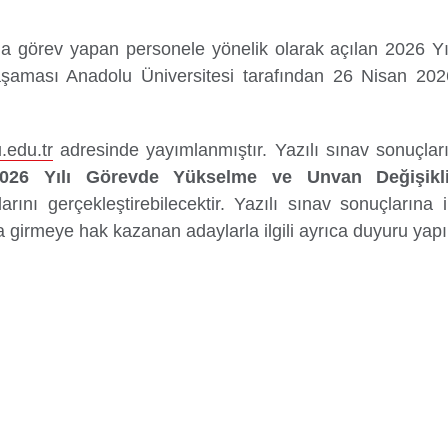
di/Bursum Yattı mı?
Yurtdışı Öğrencil
rev yapan personele yönelik olarak açılan 2026 Yı
aşaması Anadolu Üniversitesi tarafından 26 Nisan 202
u.edu.tr
adresinde yayımlanmıştır.
Yazılı sınav sonuçları
026 Yılı Görevde Yükselme ve Unvan Değişikli
arını gerçekleştirebilecektir. Yazılı sınav sonuçlarına il
girmeye hak kazanan adaylarla ilgili ayrıca duyuru yapıl