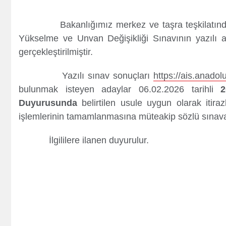
Kredi Borcu Sorgula
Kre
Bakanlığımız merkez ve taşra teşkilatında gö
Yükselme ve Unvan Değişikliği Sınavının yazılı 
gerçekleştirilmiştir.
Yazılı sınav sonuçları
https://ais.anadol
bulunmak isteyen adaylar 06.02.2026 tarihli
2
Duyurusunda
belirtilen usule uygun olarak itirazl
işlemlerinin tamamlanmasına müteakip sözlü sınava 
İlgililere ilanen duyurulur.