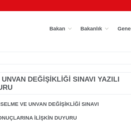
Bakan
Bakanlık
Gene
UNVAN DEĞİŞİKLİĞİ SINAVI YAZILI
YURU
por Bilgi Sistemi
Kredi/Yurt İşlemle
KSELME VE UNVAN DEĞİŞİKLİĞİ SINAVI
SONUÇLARINA İLİŞKİN DUYURU