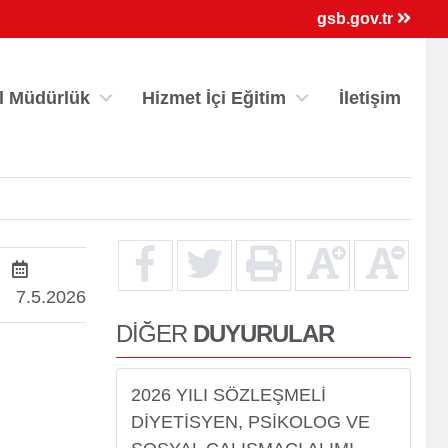
×
gsb.gov.tr
l Müdürlük
Hizmet İçi Eğitim
İletişim
7.5.2026
DİĞER
DUYURULAR
ri
Kredi/Yurt E-Ödeme
2026 YILI SÖZLEŞMELİ
DİYETİSYEN, PSİKOLOG VE