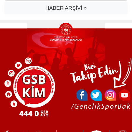
HABER ARŞİVİ »