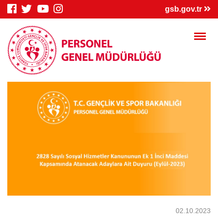
×
gsb.gov.tr
Genç Bilgi
Spor Bilgi
Kredi/Yurt
Sistemi
Sistemi
İşlemleri
Kredi/Yurt E-
Kredi Borcu
Kredi/Bursum
Ödeme
Sorgula
Yattı mı?
02.10.2023