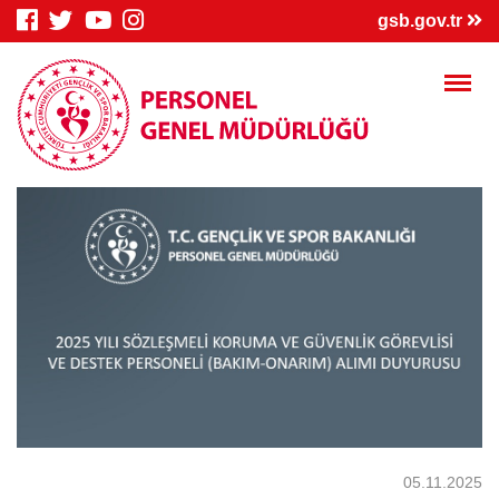
×
gsb.gov.tr
Genç Bilgi
Spor Bilgi
Kredi/Yurt
Sistemi
Sistemi
İşlemleri
Kredi/Yurt E-
Kredi Borcu
Kredi/Bursum
Ödeme
Sorgula
Yattı mı?
05.11.2025