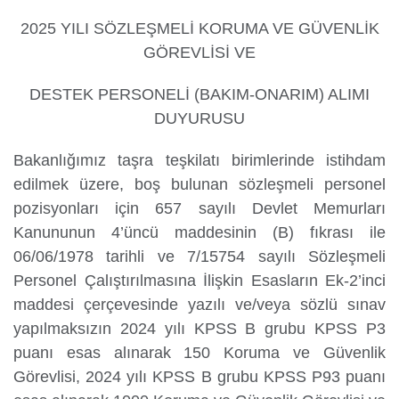
2025 YILI SÖZLEŞMELİ KORUMA VE GÜVENLİK
GÖREVLİSİ VE
Yurtdışı
Öğrenciler
DESTEK PERSONELİ (BAKIM-ONARIM) ALIMI
DUYURUSU
Bakanlığımız taşra teşkilatı birimlerinde istihdam
edilmek üzere, boş bulunan sözleşmeli personel
pozisyonları için 657 sayılı Devlet Memurları
Kanununun 4’üncü maddesinin (B) fıkrası ile
06/06/1978 tarihli ve 7/15754 sayılı Sözleşmeli
Personel Çalıştırılmasına İlişkin Esasların Ek-2’inci
maddesi çerçevesinde yazılı ve/veya sözlü sınav
yapılmaksızın 2024 yılı KPSS B grubu KPSS P3
puanı esas alınarak 150 Koruma ve Güvenlik
Görevlisi, 2024 yılı KPSS B grubu KPSS P93 puanı