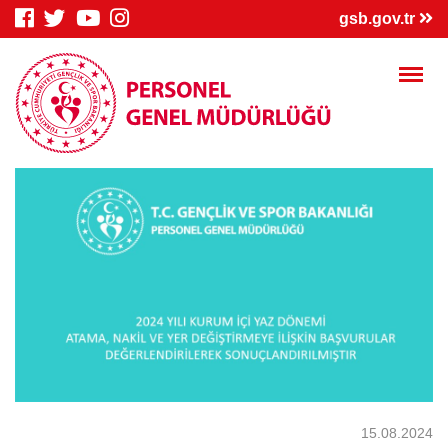
×
gsb.gov.tr
Genç Bilgi
Spor Bilgi
Kredi/Yurt
Sistemi
Sistemi
İşlemleri
Kredi/Yurt E-
Kredi Borcu
Kredi/Bursum
Ödeme
Sorgula
Yattı mı?
15.08.2024