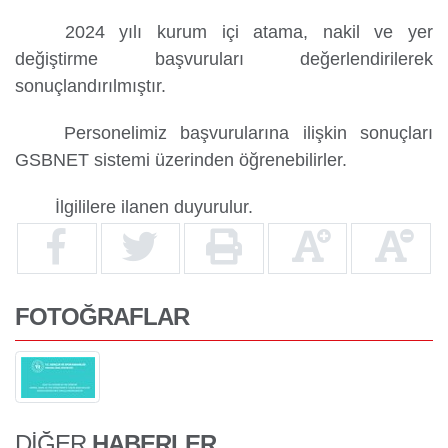
2024 yılı kurum içi atama, nakil ve yer
değiştirme başvuruları değerlendirilerek
Yurtdışı
sonuçlandırılmıştır.
Öğrenciler
Personelimiz başvurularına ilişkin sonuçları
GSBNET sistemi üzerinden öğrenebilirler.
İlgililere ilanen duyurulur.
FOTOĞRAFLAR
DİĞER
HABERLER