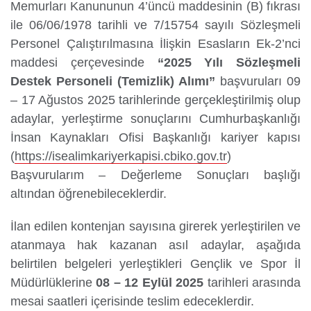
Memurları Kanununun 4’üncü maddesinin (B) fıkrası
ile 06/06/1978 tarihli ve 7/15754 sayılı Sözleşmeli
Personel Çalıştırılmasına İlişkin Esasların Ek-2’nci
Yurtdışı
maddesi çerçevesinde
“
2025 Yılı Sözleşmeli
Öğrenciler
Destek Personeli (Temizlik) Alımı
”
başvuruları 09
– 17 Ağustos 2025 tarihlerinde gerçekleştirilmiş olup
adaylar, yerleştirme sonuçlarını Cumhurbaşkanlığı
İnsan Kaynakları Ofisi Başkanlığı kariyer kapısı
(
https://isealimkariyerkapisi.cbiko.gov.tr
)
Başvurularım – Değerleme Sonuçları başlığı
altından öğrenebileceklerdir.
İlan edilen kontenjan sayısına girerek yerleştirilen ve
atanmaya hak kazanan asıl adaylar, aşağıda
belirtilen belgeleri yerleştikleri Gençlik ve Spor İl
Müdürlüklerine
08 – 12 Eylül 2025
tarihleri arasında
mesai saatleri içerisinde teslim edeceklerdir.