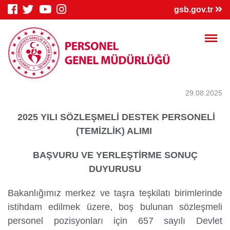
×
gsb.gov.tr
29.08.2025
Genç Bilgi
Spor Bilgi
Kredi/Yurt
2025 YILI SÖZLEŞMELİ DESTEK PERSONELİ
Sistemi
Sistemi
İşlemleri
(TEMİZLİK) ALIMI
BAŞVURU VE YERLEŞTİRME SONUÇ
DUYURUSU
Bakanlığımız merkez ve taşra teşkilatı birimlerinde
Kredi/Yurt E-
Kredi Borcu
Kredi/Bursum
Ödeme
Sorgula
Yattı mı?
istihdam edilmek üzere, boş bulunan sözleşmeli
personel pozisyonları için 657 sayılı Devlet